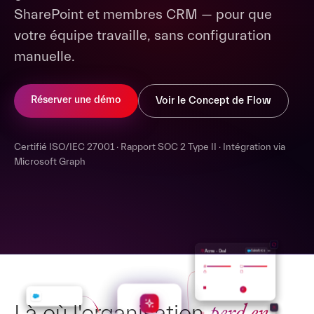
SharePoint et membres CRM — pour que
votre équipe travaille, sans configuration
manuelle.
Réserver une démo
Voir le Concept de Flow
Certifié ISO/IEC 27001 · Rapport SOC 2 Type II · Intégration via
Microsoft Graph
Acme - Deal
Salesforce
CHANNELS
FILES
TASKS
OWNER
J
Salesforce
perd en
Source system
Là où l'organisation
Globex - Account
Opportunity → Closed Won