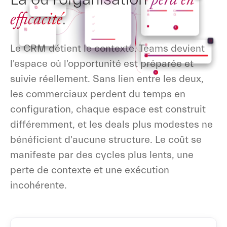
nFlow
Opportunity
CHANNELS
FILES
efficacité
.
CRM
Detect event
TASKS
OWNER
Provision
S
Account plan
Sync membership
Le CRM détient le contexte. Teams devient
Northwind - QBR
+
Posts
Files
Planner
l'espace où l'opportunité est préparée et
+
New workspace from Salesforce
suivie réellement. Sans lien entre les deux,
les commerciaux perdent du temps en
configuration, chaque espace est construit
différemment, et les deals plus modestes ne
bénéficient d'aucune structure. Le coût se
manifeste par des cycles plus lents, une
perte de contexte et une exécution
incohérente.