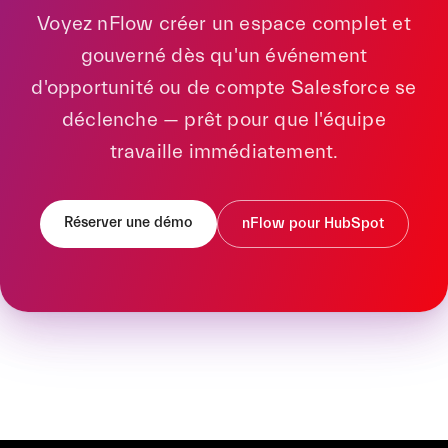
Voyez nFlow créer un espace complet et
gouverné dès qu'un événement
d'opportunité ou de compte Salesforce se
déclenche — prêt pour que l'équipe
travaille immédiatement.
Réserver une démo
nFlow pour HubSpot