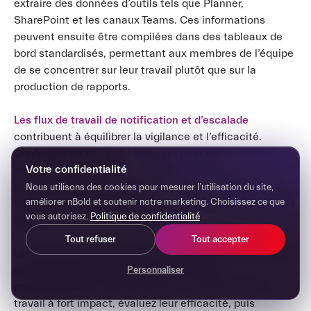
extraire des données d’outils tels que Planner,
SharePoint et les canaux Teams. Ces informations
peuvent ensuite être compilées dans des tableaux de
bord standardisés, permettant aux membres de l’équipe
de se concentrer sur leur travail plutôt que sur la
production de rapports.
Les flux de travail de notification et d’escalade
contribuent à équilibrer la vigilance et l’efficacité.
Configurez un routage intelligent pour escalader les
Votre confidentialité
problèmes urgents tout en filtrant les mises à jour de
routine sous forme de résumés concis. Cette approche
Nous utilisons des cookies pour mesurer l’utilisation du site,
améliorer nBold et soutenir notre marketing. Choisissez ce que
tient les équipes informées sans les submerger d’alertes
vous autorisez.
Politique de confidentialité
inutiles.
Tout refuser
Tout accepter
La clé d’une automatisation réussie dans Teams est de
commencer petit et de monter en charge
Personnaliser
progressivement
. Démarrez avec un ou deux flux de
travail à fort impact, évaluez leur efficacité, puis