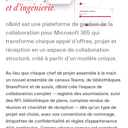
et d’ingénierie
.
S
Northwind - Handover
+
Posts
Files
Planner
nBold est une plateforme de gestion de la
+
New project from template
collaboration pour Microsoft 365 qui
transforme chaque appel d’offres, projet et
réception en un espace de collaboration
structuré, créé à partir d’un modèle unique.
Au lieu que chaque chef de projet assemble à la main
un nouvel ensemble de canaux Teams, de bibliothèques
SharePoint et de suivis, nBold crée l’espace de
collaboration complet — registre des soumissions, suivi
des RFI, bibliothèque de plans, comptes rendus de
réunion et checklist de réception — dès qu’un type de
projet est choisi, avec vos conventions de nommage,
étiquettes de confidentialité et règles d’appartenance