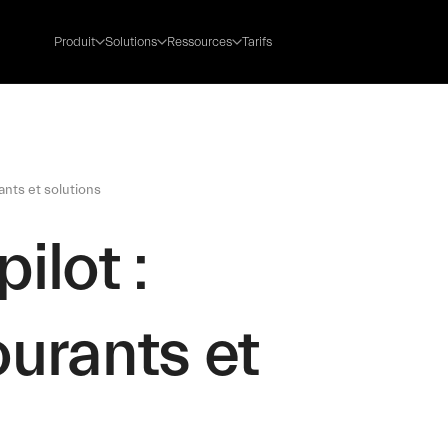
Produit
Solutions
Ressources
Tarifs
nts et solutions
ilot :
urants et