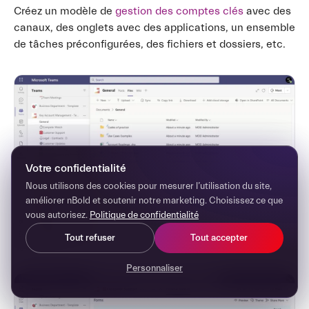
Créez un modèle de
gestion des comptes clés
avec des
canaux, des onglets avec des applications, un ensemble
de tâches préconfigurées, des fichiers et dossiers, etc.
Votre confidentialité
Nous utilisons des cookies pour mesurer l’utilisation du site,
améliorer nBold et soutenir notre marketing. Choisissez ce que
vous autorisez.
Politique de confidentialité
Tout refuser
Tout accepter
Personnaliser