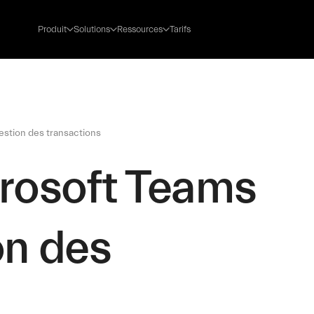
Produit
Solutions
Ressources
Tarifs
estion des transactions
rosoft Teams
on des