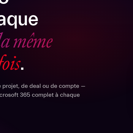
haque
la même
fois
.
e projet, de deal ou de compte —
rosoft 365 complet à chaque