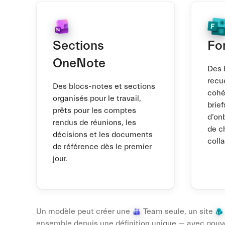
Sections
Fo
OneNote
Des 
recue
Des blocs-notes et sections
cohé
organisés pour le travail,
brief
prêts pour les comptes
d’on
rendus de réunions, les
de c
décisions et les documents
coll
de référence dès le premier
jour.
Un modèle peut créer une
Team seule, un site
ensemble depuis une définition unique — avec gouve