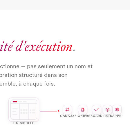
ité d'exécution
.
nctionne — pas seulement un nom et
oration structuré dans son
semble, à chaque fois.
CANAUX
FICHIERS
BOARD
LISTS
APPS
UN MODÈLE