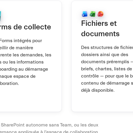
Fichiers et
rms de collecte
documents
Forms intégrés pour
Des structures de fichie
illir de manière
dossiers ainsi que des
rente les demandes, les
documents préremplis 
s ou les informations
briefs, chartes, listes de
boarding au démarrage
contrôle — pour que le 
haque espace de
contenu de démarrage s
aboration.
déjà disponible.
SharePoint autonome sans Team, ou les deux
rnance appliquée à l'espace de collaboration