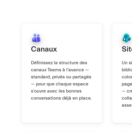
Canaux
Si
Définissez la structure des
Un s
canaux Teams à l’avance —
bibl
standard, privés ou partagés
colo
— pour que chaque espace
page
s’ouvre avec les bonnes
— cr
conversations déjà en place.
coll
asse