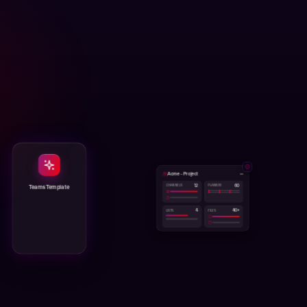
Acme - Project
12
60
CHANNELS
PLANNER
Teams Template
4
40+
LISTS
FILES