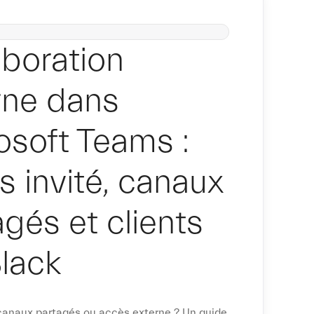
aboration
rne dans
osoft Teams :
s invité, canaux
gés et clients
Slack
 canaux partagés ou accès externe ? Un guide