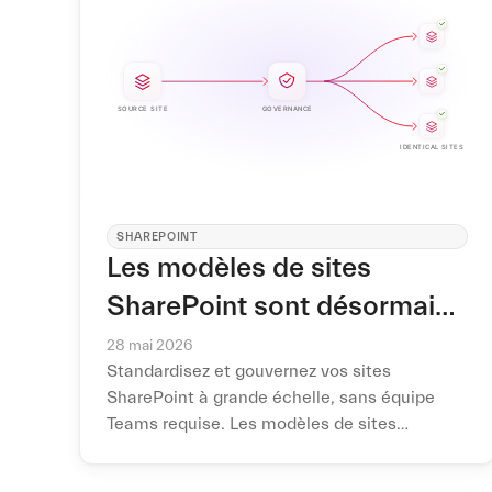
SHAREPOINT
Les modèles de sites
SharePoint sont désormais
disponibles en version
28 mai 2026
Standardisez et gouvernez vos sites
générale
SharePoint à grande échelle, sans équipe
Teams requise. Les modèles de sites
SharePoint passent de la bêta à la
disponibilité générale, avec choix du type de