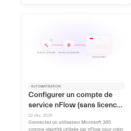
à une opération en masse préfiltrée pour
corriger ce qu'il détecte.
AUTOMATISATION
Configurer un compte de
service nFlow (sans licence
admin)
22 déc. 2025
Connectez un utilisateur Microsoft 365
comme identité utilisée par nFlow pour créer