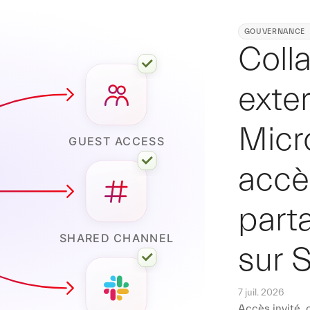
GOUVERNANCE
Coll
exte
Micr
accè
parta
sur 
7 juil. 2026
Accès invité,