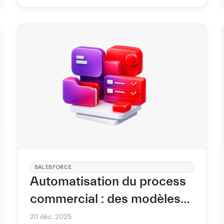
métadonnées, comme vous le faites déjà
pour les équipes.
SALESFORCE
Automatisation du process
commercial : des modèles
Teams depuis Salesforce
20 déc. 2025