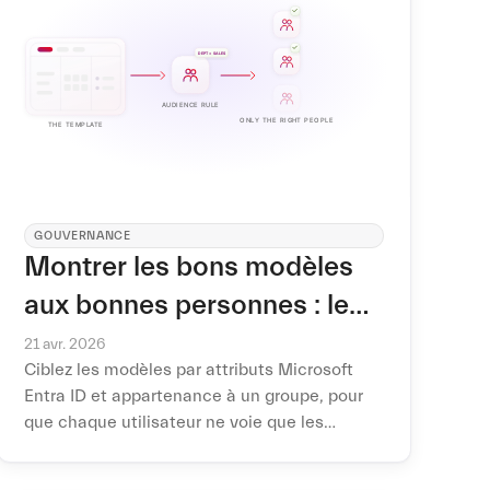
GOUVERNANCE
Montrer les bons modèles
aux bonnes personnes : le
ciblage d'audience
21 avr. 2026
Ciblez les modèles par attributs Microsoft
Entra ID et appartenance à un groupe, pour
que chaque utilisateur ne voie que les
modèles qui le concernent — sans erreur,
sans blocage, juste un catalogue plus clair.