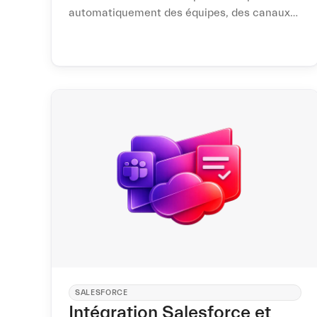
automatiquement des équipes, des canaux
et exécuter les actions de cycle de vie — une
seule connexion, sans licence admin.
SALESFORCE
Intégration Salesforce et