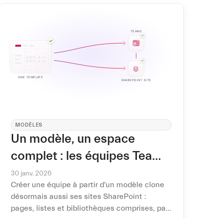
MODÈLES
Un modèle, un espace
complet : les équipes Teams
et leurs sites SharePoint,
30 janv. 2026
Créer une équipe à partir d'un modèle clone
clonés ensemble
désormais aussi ses sites SharePoint :
pages, listes et bibliothèques comprises, pas