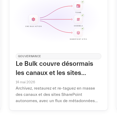
GOUVERNANCE
Le Bulk couvre désormais
les canaux et les sites
SharePoint
14 mai 2026
Archivez, restaurez et re-taguez en masse
des canaux et des sites SharePoint
autonomes, avec un flux de métadonnées
repensé et des confirmations en langage
clair.