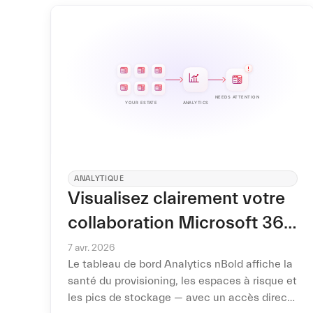
site, clonage des ressources et
provisionnement fiabilisé des sites
volumineux.
ANALYTIQUE
Visualisez clairement votre
collaboration Microsoft 365
: le tableau de bord
7 avr. 2026
Le tableau de bord Analytics nBold affiche la
Analytics nBold
santé du provisioning, les espaces à risque et
les pics de stockage — avec un accès direct