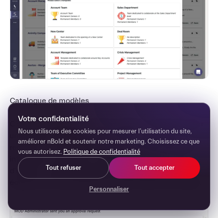
Catalogue de modèles
Votre confidentialité
C’est fait ! Désormais, lorsque quelqu’un souhaite créer
Nous utilisons des cookies pour mesurer l’utilisation du site,
une équipe à partir de votre modèle, l’approbateur
améliorer nBold et soutenir notre marketing. Choisissez ce que
recevra un courrier électronique contenant toutes les
vous autorisez.
Politique de confidentialité
informations relatives à la demande de création
Tout refuser
Tout accepter
d’équipe. Lorsqu’une demande est approuvée, une
équipe est automatiquement créée à partir du modèle.
Personnaliser